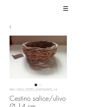
SKU: OGG_CESTO_SALICEULIVO_14
Cestino salice/ulivo
Ø 14 cm