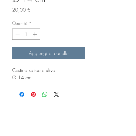
Prezzo
20,00 €
Quantità
*
Aggiungi al carrello
Cestino salice e ulivo
Ø 14 cm
arch. laura pedone
voilà oggetti milanesi -
via sala 14