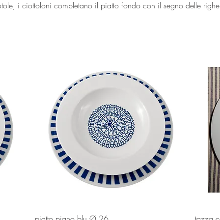
ciotole, i ciottoloni completano il piatto fondo con il segno delle righe
Vista rapida
piatto piano blu Ø 26
tazza c