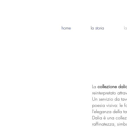
home
la storia
l
La
collezione dali
reinterpretato attr
Un servizio da tav
poesia visiva: le 
l’eleganza della ta
Dalia è una collez
raffinatezza, sim