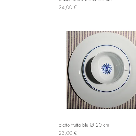
Prezzo
24,00 €
Vista rapida
piatto frutta blu Ø 20 cm
Prezzo
23,00 €