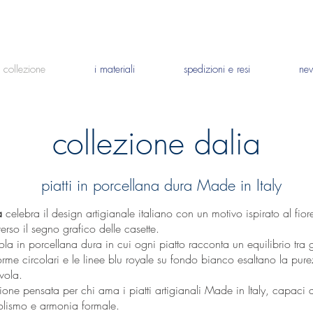
a collezione
i materiali
spedizioni e resi
ne
collezione dalia
piatti in porcellana dura Made in Italy
a
celebra il design artigianale italiano con un motivo ispirato al fior
averso il segno grafico delle casette.
ola in porcellana dura in cui ogni piatto racconta un equilibrio tra
forme circolari e le linee blu royale su fondo bianco esaltano la pu
vola.
ione pensata per chi ama i piatti artigianali Made in Italy, capaci d
bolismo e armonia formale.