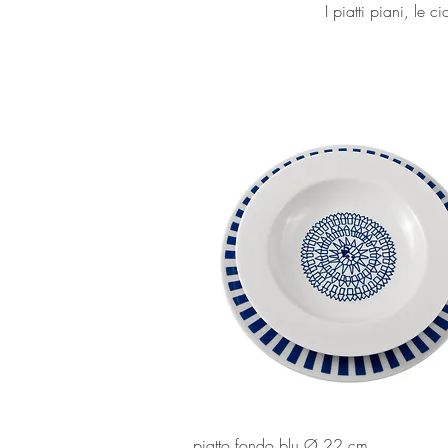
I piatti piani, le 
Vista rapida
piatto fondo blu Ø 22 cm