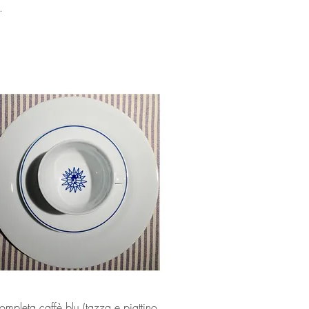
.
Vista rapida
ompleta caffè blu (tazza e piattino