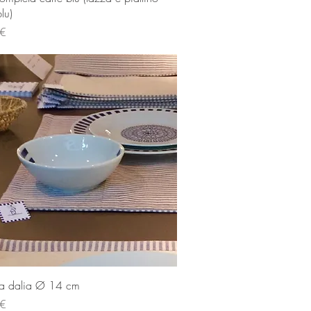
lu)
 €
Vista rapida
ta dalia Ø 14 cm
 €