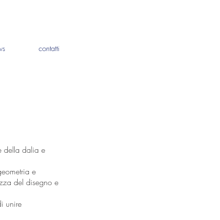
ws
contatti
e della dalia e
 geometria e
rezza del disegno e
i unire