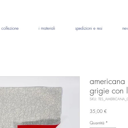
a collezione
i materiali
spedizioni e resi
ne
americana 
grigie con 
SKU: TES_AMERICANA_
Prezzo
35,00 €
Quantità
*