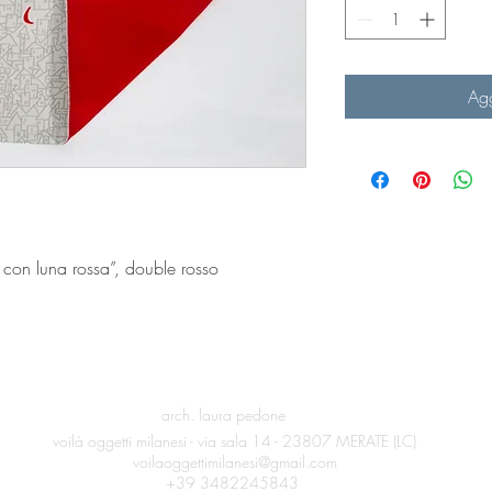
Agg
 con luna rossa”, double rosso
arch. laura pedone
voilà oggetti milanesi -
via sala 14 -
23807 MERATE (LC)
voilaoggettimilanesi@gmail.com
+39 3482245843